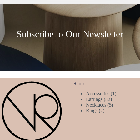
Subscribe to Our Newsletter
Shop
1
Accessories
1
82
product
Earrings
82
products
5
Necklaces
5
2
products
Rings
2
products